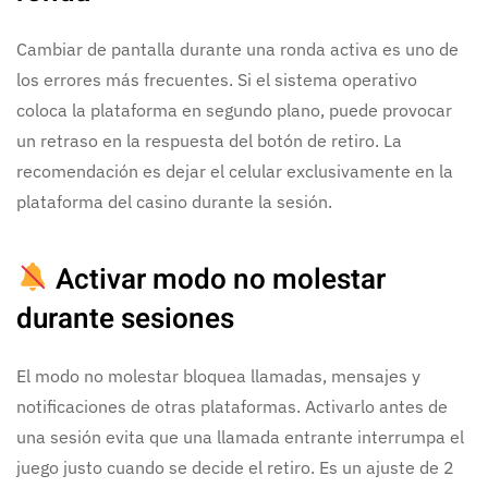
Cambiar de pantalla durante una ronda activa es uno de
los errores más frecuentes. Si el sistema operativo
coloca la plataforma en segundo plano, puede provocar
un retraso en la respuesta del botón de retiro. La
recomendación es dejar el celular exclusivamente en la
plataforma del casino durante la sesión.
Activar modo no molestar
durante sesiones
El modo no molestar bloquea llamadas, mensajes y
notificaciones de otras plataformas. Activarlo antes de
una sesión evita que una llamada entrante interrumpa el
juego justo cuando se decide el retiro. Es un ajuste de 2