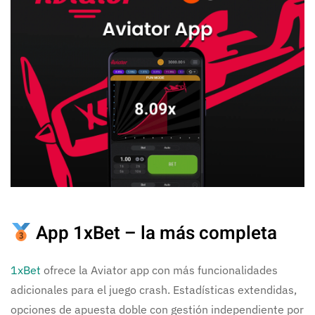
App 1xBet – la más completa
1xBet
ofrece la Aviator app con más funcionalidades
adicionales para el juego crash. Estadísticas extendidas,
opciones de apuesta doble con gestión independiente por