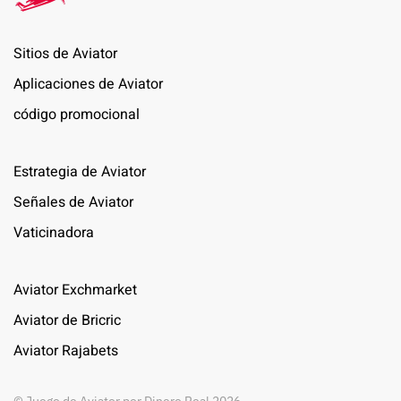
Sitios de Aviator
Aplicaciones de Aviator
código promocional
Estrategia de Aviator
Señales de Aviator
Vaticinadora
Aviator Exchmarket
Aviator de Bricric
Aviator Rajabets