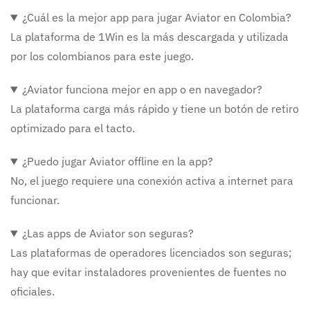
¿Cuál es la mejor app para jugar Aviator en Colombia?
La plataforma de 1Win es la más descargada y utilizada
por los colombianos para este juego.
¿Aviator funciona mejor en app o en navegador?
La plataforma carga más rápido y tiene un botón de retiro
optimizado para el tacto.
¿Puedo jugar Aviator offline en la app?
No, el juego requiere una conexión activa a internet para
funcionar.
¿Las apps de Aviator son seguras?
Las plataformas de operadores licenciados son seguras;
hay que evitar instaladores provenientes de fuentes no
oficiales.