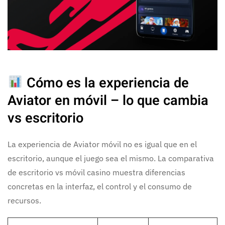
Cómo es la experiencia de
Aviator en móvil – lo que cambia
vs escritorio
La experiencia de Aviator móvil no es igual que en el
escritorio, aunque el juego sea el mismo. La comparativa
de escritorio vs móvil casino muestra diferencias
concretas en la interfaz, el control y el consumo de
recursos.