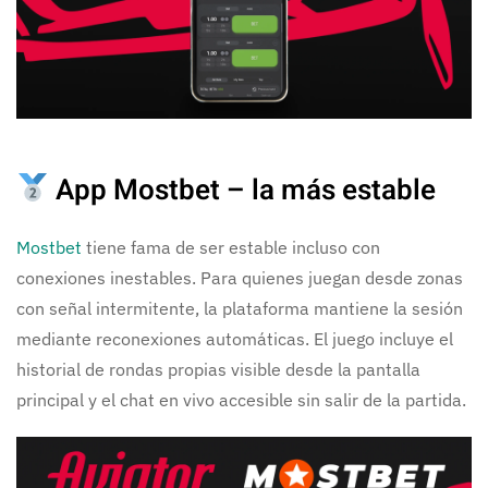
App Mostbet – la más estable
Mostbet
tiene fama de ser estable incluso con
conexiones inestables. Para quienes juegan desde zonas
con señal intermitente, la plataforma mantiene la sesión
mediante reconexiones automáticas. El juego incluye el
historial de rondas propias visible desde la pantalla
principal y el chat en vivo accesible sin salir de la partida.