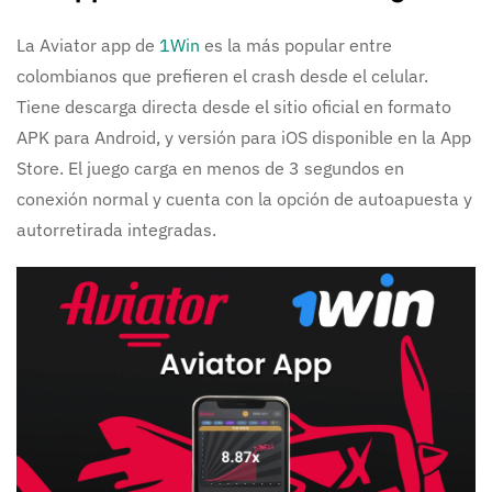
La Aviator app de
1Win
es la más popular entre
colombianos que prefieren el crash desde el celular.
Tiene descarga directa desde el sitio oficial en formato
APK para Android, y versión para iOS disponible en la App
Store. El juego carga en menos de 3 segundos en
conexión normal y cuenta con la opción de autoapuesta y
autorretirada integradas.