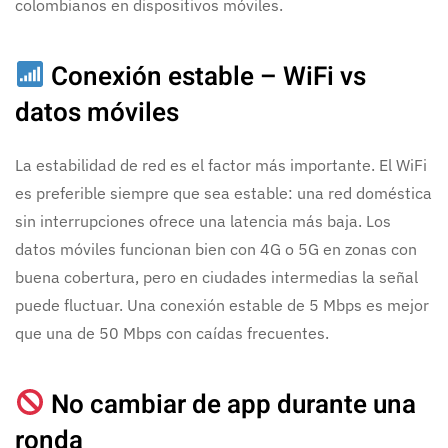
colombianos en dispositivos móviles.
Conexión estable – WiFi vs
datos móviles
La estabilidad de red es el factor más importante. El WiFi
es preferible siempre que sea estable: una red doméstica
sin interrupciones ofrece una latencia más baja. Los
datos móviles funcionan bien con 4G o 5G en zonas con
buena cobertura, pero en ciudades intermedias la señal
puede fluctuar. Una conexión estable de 5 Mbps es mejor
que una de 50 Mbps con caídas frecuentes.
No cambiar de app durante una
ronda