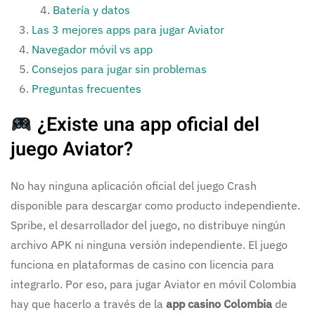
Batería y datos
Las 3 mejores apps para jugar Aviator
Navegador móvil vs app
Consejos para jugar sin problemas
Preguntas frecuentes
¿Existe una app oficial del
juego Aviator?
No hay ninguna aplicación oficial del juego Crash
disponible para descargar como producto independiente.
Spribe, el desarrollador del juego, no distribuye ningún
archivo APK ni ninguna versión independiente. El juego
funciona en plataformas de casino con licencia para
integrarlo. Por eso, para jugar Aviator en móvil Colombia
hay que hacerlo a través de la
app casino Colombia
de