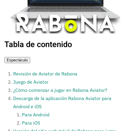
Tabla de contenido
Espectáculo
Revisión de Aviator de Rabona
Juego de Aviator
¿Cómo comenzar a jugar en Rabona Aviator?
Descarga de la aplicación Rabona Aviator para
Android e iOS
Para Android
Para iOS