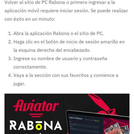
Volver al sitio de PC Rabona o primero ingresar a la
aplicación móvil requiere iniciar sesión. Se puede realizar
con éxito en un minuto:
Abra la aplicación Rabona o el sitio de PC.
Haga clic en el botón de inicio de sesión amarillo en
la esquina derecha del encabezado.
Ingrese su nombre de usuario y contraseña
correctamente.
Vaya a la sección con sus favoritos y comience a
jugar.