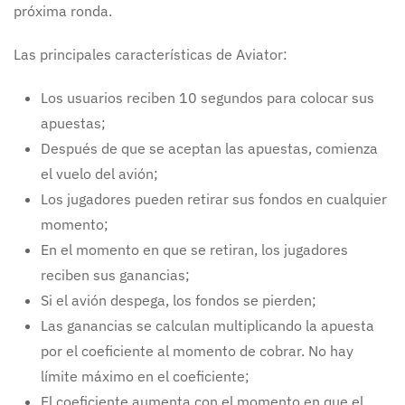
próxima ronda.
Las principales características de Aviator:
Los usuarios reciben 10 segundos para colocar sus
apuestas;
Después de que se aceptan las apuestas, comienza
el vuelo del avión;
Los jugadores pueden retirar sus fondos en cualquier
momento;
En el momento en que se retiran, los jugadores
reciben sus ganancias;
Si el avión despega, los fondos se pierden;
Las ganancias se calculan multiplicando la apuesta
por el coeficiente al momento de cobrar. No hay
límite máximo en el coeficiente;
El coeficiente aumenta con el momento en que el