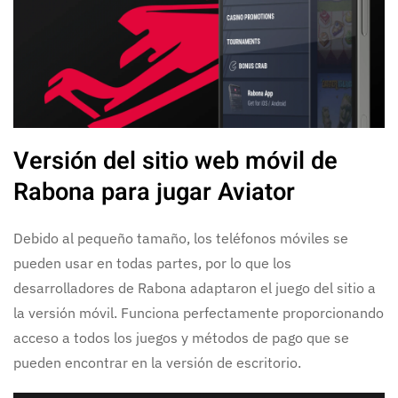
Versión del sitio web móvil de
Rabona para jugar Aviator
Debido al pequeño tamaño, los teléfonos móviles se
pueden usar en todas partes, por lo que los
desarrolladores de Rabona adaptaron el juego del sitio a
la versión móvil. Funciona perfectamente proporcionando
acceso a todos los juegos y métodos de pago que se
pueden encontrar en la versión de escritorio.