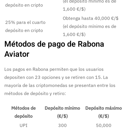
(el depósito mínimo es de
depósito en cripto
1,600 €/$)
Obtenga hasta 40,000 €/$
25% para el cuarto
(el depósito mínimo es de
depósito en cripto
1,600 €/$)
Métodos de pago de Rabona
Aviator
Los pagos en Rabona permiten que los usuarios
depositen con 23 opciones y se retiren con 15. La
mayoría de las criptomonedas se presentan entre los
métodos de depósito y retiro:
Métodos de
Depósito mínimo
Depósito máximo
depósito
(€/$)
(€/$)
UPI
300
50,000