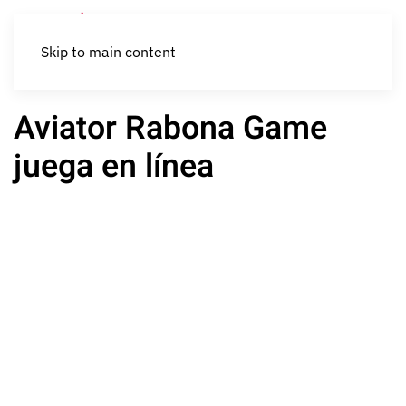
Skip to main content
Aviator Rabona Game
juega en línea
Aviator Rabona Game
juega en línea
Rabona es una marca relativamente nueva pero exitosa
de Soft2Bet. Proporciona una amplia gama de opciones
para los entusiastas de las apuestas, incluidas las
apuestas deportivas, más de 4400 juegos de casino,