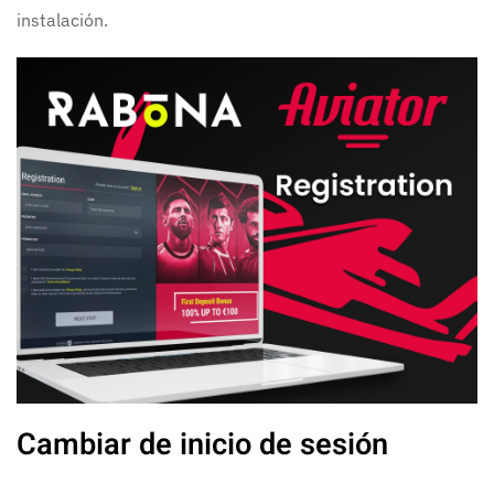
instalación.
Cambiar de inicio de sesión