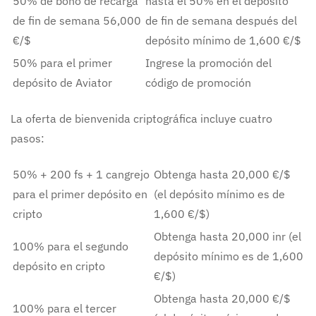
50% de bono de recarga
hasta el 50% en el depósito
de fin de semana 56,000
de fin de semana después del
€/$
depósito mínimo de 1,600 €/$
50% para el primer
Ingrese la promoción del
depósito de Aviator
código de promoción
La oferta de bienvenida criptográfica incluye cuatro
pasos:
50% + 200 fs + 1 cangrejo
Obtenga hasta 20,000 €/$
para el primer depósito en
(el depósito mínimo es de
cripto
1,600 €/$)
Obtenga hasta 20,000 inr (el
100% para el segundo
depósito mínimo es de 1,600
depósito en cripto
€/$)
Obtenga hasta 20,000 €/$
100% para el tercer