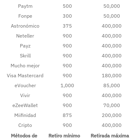
Paytm
500
50,000
Fonpe
300
50,000
Astronómico
375
400,000
Neteller
900
400,000
Payz
900
400,000
Skrill
900
400,000
Mucho mejor
900
400,000
Visa Mastercard
900
180,000
eVoucher
1,000
85,000
Vivir
900
400,000
eZeeWallet
900
70,000
Miifinidad
875
200,000
Cripto
900
400,000
Métodos de
Retiro mínimo
Retirada máxima