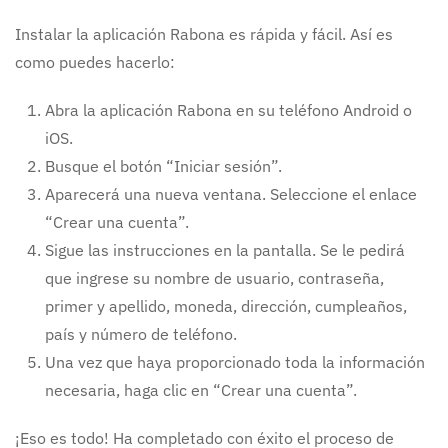
Instalar la aplicación Rabona es rápida y fácil. Así es
como puedes hacerlo:
Abra la aplicación Rabona en su teléfono Android o
iOS.
Busque el botón “Iniciar sesión”.
Aparecerá una nueva ventana. Seleccione el enlace
“Crear una cuenta”.
Sigue las instrucciones en la pantalla. Se le pedirá
que ingrese su nombre de usuario, contraseña,
primer y apellido, moneda, dirección, cumpleaños,
país y número de teléfono.
Una vez que haya proporcionado toda la información
necesaria, haga clic en “Crear una cuenta”.
¡Eso es todo! Ha completado con éxito el proceso de