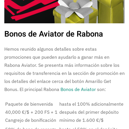
Bonos de Aviator de Rabona
Hemos reunido algunos detalles sobre estas
promociones que pueden ayudarlo a ganar más en
Rabona Aviator. Se presenta más información sobre los
requisitos de transferencia en la sección de promoción en
los detalles del enlace cerca del botón Amarillo Get
Bonus. El principal Rabona
Bonos de Aviator
son:
Paquete de bienvenida
hasta el 100% adicionalmente
40,000 €/$ + 200 FS + 1
después del primer depósito
Cangrejo de bonificación
mínimo de 1.600 €/$