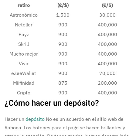
retiro
(€/$)
(€/$)
Astronómico
1,500
30,000
Neteller
900
400,000
Payz
900
400,000
Skrill
900
400,000
Mucho mejor
900
400,000
Vivir
900
400,000
eZeeWallet
900
70,000
Miifinidad
875
200,000
Cripto
900
400,000
¿Cómo hacer un depósito?
Hacer un
depósito
No es un acuerdo en el sitio web de
Rabona. Los botones para el pago se hacen brillantes y