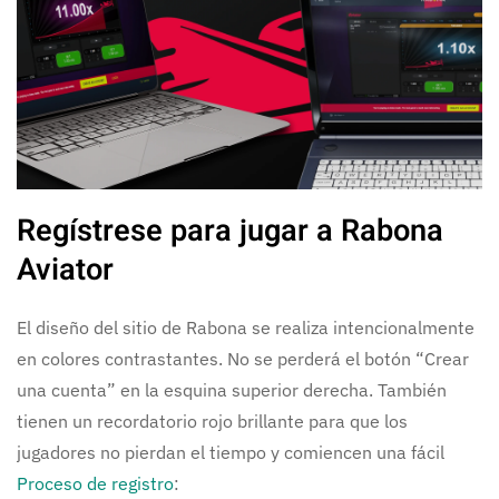
Regístrese para jugar a Rabona
Aviator
El diseño del sitio de Rabona se realiza intencionalmente
en colores contrastantes. No se perderá el botón “Crear
una cuenta” en la esquina superior derecha. También
tienen un recordatorio rojo brillante para que los
jugadores no pierdan el tiempo y comiencen una fácil
Proceso de registro
: