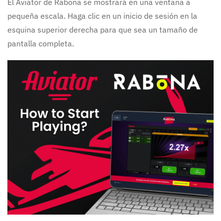
El Aviator de Rabona se mostrará en una ventana a
pequeña escala. Haga clic en un inicio de sesión en la
esquina superior derecha para que sea un tamaño de
pantalla completa.