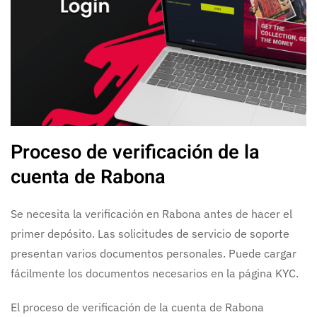
Proceso de verificación de la
cuenta de Rabona
Se necesita la verificación en Rabona antes de hacer el
primer depósito. Las solicitudes de servicio de soporte
presentan varios documentos personales. Puede cargar
fácilmente los documentos necesarios en la página KYC.
El proceso de verificación de la cuenta de Rabona