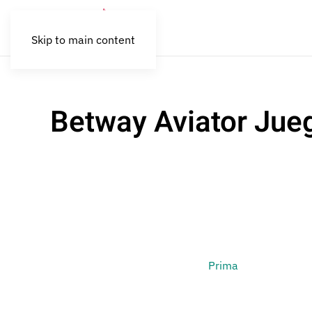
Skip to main content
Betway Aviator Jue
Betway Aviator Jue
Aviator es un juego en línea por dinero real con la 
popular juego de despegue de aviones tiene una mecá
estrategias de trabajo y únicos
Prima
Ofertas para j
matemáticas, pero requiere atención al juego. En el