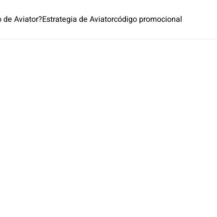
 de Aviator?
Estrategia de Aviator
código promocional
El tamaño máximo del coeficiente no es limitado. El
 las características detalladas del juego,
l juego no requiere un conocimiento especial de las
 temor a ser estafado.