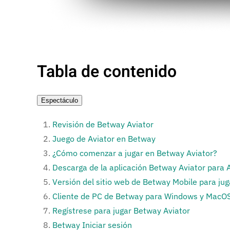
Tabla de contenido
Espectáculo
Revisión de Betway Aviator
Juego de Aviator en Betway
¿Cómo comenzar a jugar en Betway Aviator?
Descarga de la aplicación Betway Aviator para 
Versión del sitio web de Betway Mobile para jug
Cliente de PC de Betway para Windows y MacOS 
Regístrese para jugar Betway Aviator
Betway Iniciar sesión